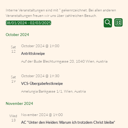
Interne Veranstaltungen sind mit * gekennzeichnet. Bei allen anderen
Veranstaltungen freuen wir uns über zahlreichen Besuch.
Events
Event
08/01/2024
 - 
02/03/2025
List
Search
Views
Select
Search
and
Navig
date.
October 2024
Views
Navigation
October 2024 @ 19:00
Sat
12
Antrittskneipe
Auf der Bude
Blechturmgasse 20, 1040 Wien, Austria
October 2024 @ 19:30
Sat
19
VCS-Übergabefestkneipe
Amelungia
Bankgasse 1/1, Wien, Austria
November 2024
November 2024 @ 19:00
Wed
13
AC “Unter den Heiden: Warum ich trotzdem Christ bleibe”