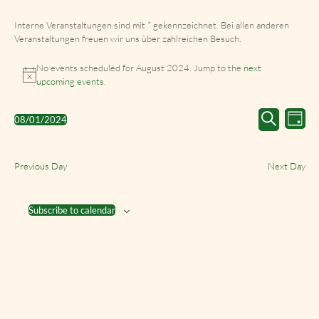
Interne Veranstaltungen sind mit * gekennzeichnet. Bei allen anderen
Veranstaltungen freuen wir uns über zahlreichen Besuch.
No events scheduled for August 2024. Jump to the
next
upcoming events
.
Events
Event
08/01/2024
Day
Search
Views
Select
Search
and
Navig
date.
Views
Previous Day
Next Day
Navigation
Subscribe to calendar