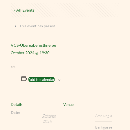
« All Events
This event has passed.
VCS-Übergabefestkneipe
October 2024 @ 19:30
c.t.
Add to calendar
Details
Venue
Date:
October
Amelungia
2024
Bankgasse