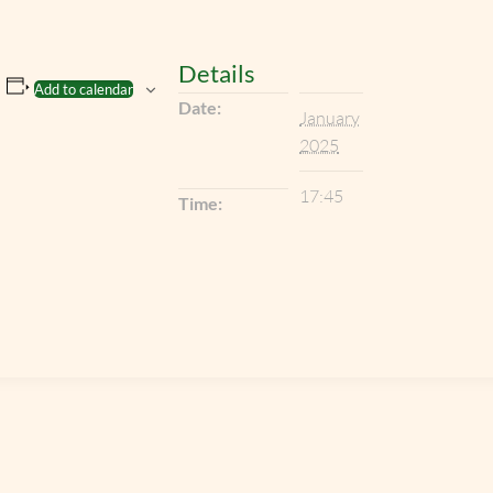
Details
Add to calendar
Date:
January
2025
17:45
Time: