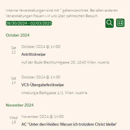
Interne Veranstaltungen sind mit * gekennzeichnet. Bei allen anderen
Veranstaltungen freuen wir uns über zahlreichen Besuch.
Events
Event
08/30/2024
 - 
02/03/2025
List
Search
Views
Select
Search
and
Navig
date.
October 2024
Views
Navigation
October 2024 @ 19:00
Sat
12
Antrittskneipe
Auf der Bude
Blechturmgasse 20, 1040 Wien, Austria
October 2024 @ 19:30
Sat
19
VCS-Übergabefestkneipe
Amelungia
Bankgasse 1/1, Wien, Austria
November 2024
November 2024 @ 19:00
Wed
13
AC “Unter den Heiden: Warum ich trotzdem Christ bleibe”