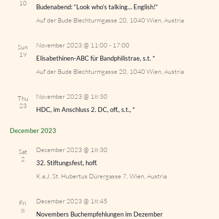
10
Budenabend: “Look who’s talking… English!”
Auf der Bude
Blechturmgasse 20, 1040 Wien, Austria
November 2023 @ 11:00
-
17:00
Sun
19
Elisabethinen-ABC für Bandphilistrae, s.t. *
Auf der Bude
Blechturmgasse 20, 1040 Wien, Austria
November 2023 @ 18:30
Thu
23
HDC, im Anschluss 2. DC, off., s.t., *
December 2023
December 2023 @ 18:30
Sat
2
32. Stiftungsfest, hoff.
K.a.J. St. Hubertus
Dürergasse 7, Wien, Austria
December 2023 @ 18:45
Fri
8
Novembers Buchempfehlungen im Dezember