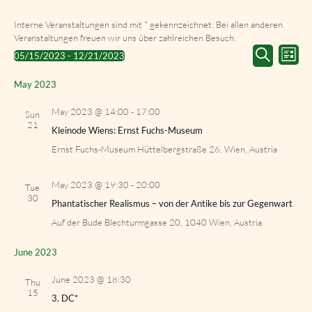
Interne Veranstaltungen sind mit * gekennzeichnet. Bei allen anderen
Veranstaltungen freuen wir uns über zahlreichen Besuch.
Events
Event
05/15/2023
 - 
12/21/2023
List
Search
Views
Select
Search
and
Navig
date.
May 2023
Views
Navigation
May 2023 @ 14:00
-
17:00
Sun
21
Kleinode Wiens: Ernst Fuchs-Museum
Ernst Fuchs-Museum
Hüttelbergstraße 26, Wien, Austria
May 2023 @ 19:30
-
20:00
Tue
30
Phantatischer Realismus – von der Antike bis zur Gegenwart
Auf der Bude
Blechturmgasse 20, 1040 Wien, Austria
June 2023
June 2023 @ 18:30
Thu
15
3. DC*