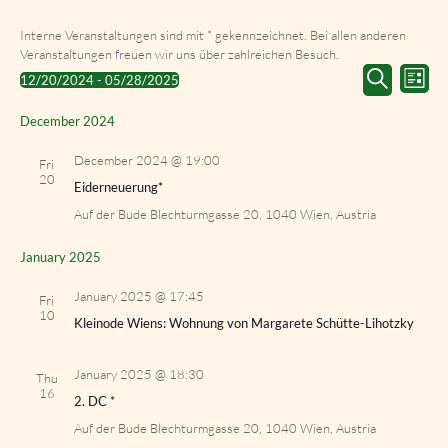
Interne Veranstaltungen sind mit * gekennzeichnet. Bei allen anderen
Veranstaltungen freuen wir uns über zahlreichen Besuch.
Events
Event
12/20/2024
 - 
05/28/2025
List
Search
Views
Select
Search
and
Navig
date.
December 2024
Views
Navigation
December 2024 @ 19:00
Fri
20
Eiderneuerung*
Auf der Bude
Blechturmgasse 20, 1040 Wien, Austria
January 2025
January 2025 @ 17:45
Fri
10
Kleinode Wiens: Wohnung von Margarete Schütte-Lihotzky
January 2025 @ 18:30
Thu
16
2. DC *
Auf der Bude
Blechturmgasse 20, 1040 Wien, Austria