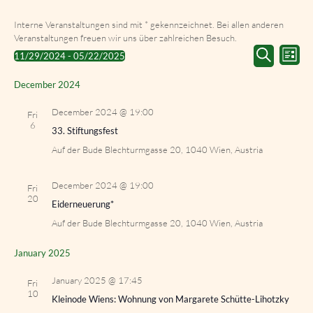
Interne Veranstaltungen sind mit * gekennzeichnet. Bei allen anderen
Veranstaltungen freuen wir uns über zahlreichen Besuch.
Events
Event
11/29/2024
 - 
05/22/2025
List
Search
Views
Select
Search
and
Navig
date.
December 2024
Views
Navigation
December 2024 @ 19:00
Fri
6
33. Stiftungsfest
Auf der Bude
Blechturmgasse 20, 1040 Wien, Austria
December 2024 @ 19:00
Fri
20
Eiderneuerung*
Auf der Bude
Blechturmgasse 20, 1040 Wien, Austria
January 2025
January 2025 @ 17:45
Fri
10
Kleinode Wiens: Wohnung von Margarete Schütte-Lihotzky