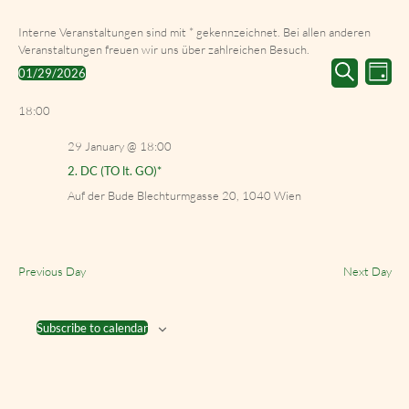
Interne Veranstaltungen sind mit * gekennzeichnet. Bei allen anderen
Veranstaltungen freuen wir uns über zahlreichen Besuch.
Events
Event
01/29/2026
Day
Search
Views
Select
Search
and
Navig
date.
18:00
Views
Navigation
29 January @ 18:00
2. DC (TO lt. GO)*
Auf der Bude
Blechturmgasse 20, 1040 Wien
Previous Day
Next Day
Subscribe to calendar