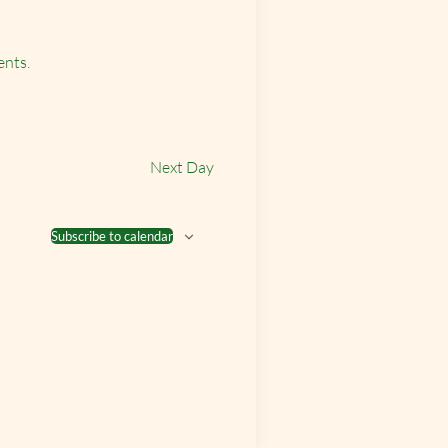
ents
.
Next Day
Subscribe to calendar