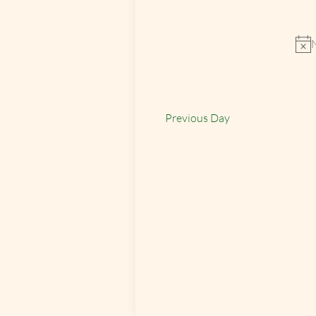
Select
by
date.
Keyword.
N
Previous Day