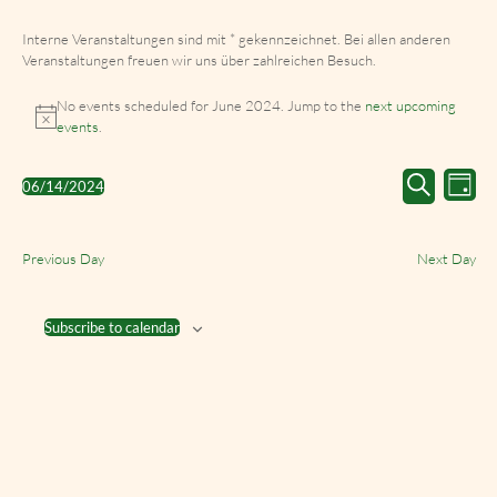
Interne Veranstaltungen sind mit * gekennzeichnet. Bei allen anderen
Veranstaltungen freuen wir uns über zahlreichen Besuch.
No events scheduled for June 2024. Jump to the
next upcoming
events
.
Events
Event
06/14/2024
Day
Search
Views
Select
Search
and
Navig
date.
Views
Previous Day
Next Day
Navigation
Subscribe to calendar