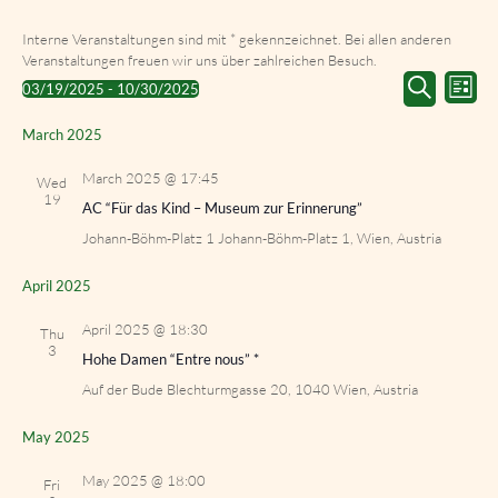
Interne Veranstaltungen sind mit * gekennzeichnet. Bei allen anderen
Veranstaltungen freuen wir uns über zahlreichen Besuch.
Events
Event
03/19/2025
 - 
10/30/2025
List
Search
Views
Select
Search
and
Navig
date.
March 2025
Views
Navigation
March 2025 @ 17:45
Wed
19
AC “Für das Kind – Museum zur Erinnerung”
Johann-Böhm-Platz 1
Johann-Böhm-Platz 1, Wien, Austria
April 2025
April 2025 @ 18:30
Thu
3
Hohe Damen “Entre nous” *
Auf der Bude
Blechturmgasse 20, 1040 Wien, Austria
May 2025
May 2025 @ 18:00
Fri