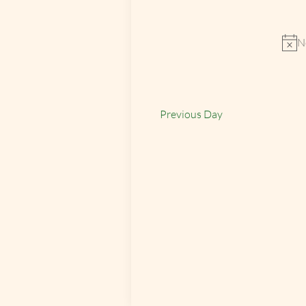
Select
by
date.
Keyword.
N
Previous Day