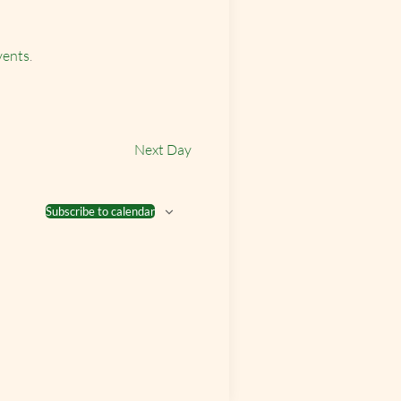
vents
.
Next Day
Subscribe to calendar