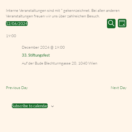
Interne Veranstaltungen sind mit * gekennzeichnet. Bei allen anderen
Veranstaltungen freuen wir uns über zahlreichen Besuch.
Events
Event
12/06/2024
Day
Search
Views
Select
Search
and
Navig
date.
19:00
Views
Navigation
December 2024 @ 19:00
33. Stiftungsfest
Auf der Bude
Blechturmgasse 20, 1040 Wien
Previous Day
Next Day
Subscribe to calendar