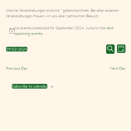
Interne Veranstaltungen sind mit * gekennzeichnet. Bei allen anderen
Veranstaltungen freuen wir uns über zahlreichen Besuch.
No events scheduled for September 2024. Jump to the
next
upcoming events
.
Events
Event
09/02/2024
Day
Search
Views
Select
Search
and
Navig
date.
Views
Previous Day
Next Day
Navigation
Subscribe to calendar