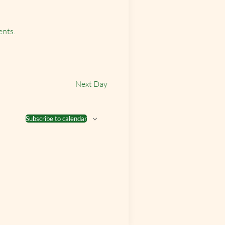
ents
.
Next Day
Subscribe to calendar