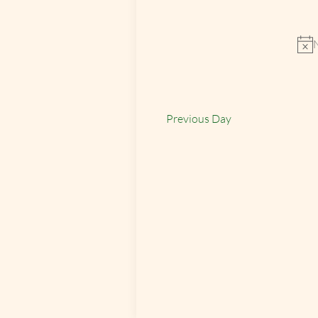
Select
by
date.
Keyword.
N
Previous Day