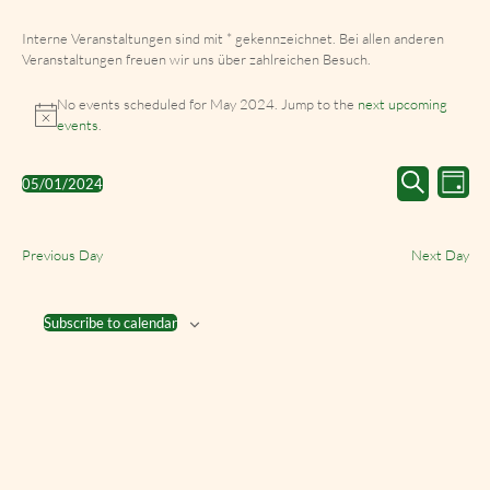
Interne Veranstaltungen sind mit * gekennzeichnet. Bei allen anderen
Veranstaltungen freuen wir uns über zahlreichen Besuch.
No events scheduled for May 2024. Jump to the
next upcoming
events
.
Events
Event
05/01/2024
Day
Search
Views
Select
Search
and
Navig
date.
Views
Previous Day
Next Day
Navigation
Subscribe to calendar