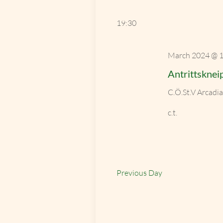
Select
by
date.
Keyword.
19:30
March 2024 @ 1
Antrittskne
C.Ö.St.V Arcadi
c.t.
Previous Day