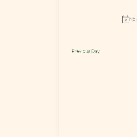
Select
by
date.
Keyword.
No 
Previous Day