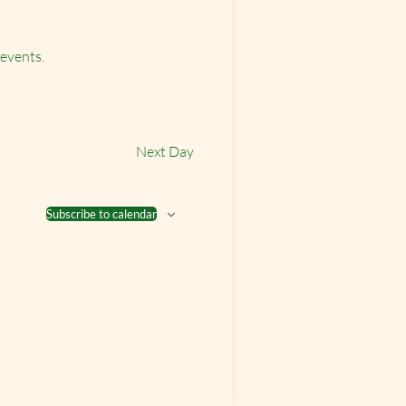
 events
.
Next Day
Subscribe to calendar