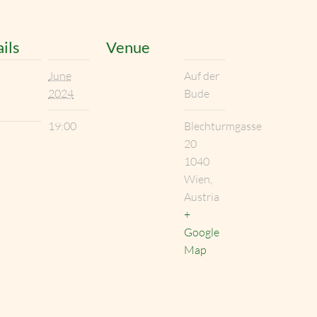
ils
Venue
June
Auf der
2024
Bude
19:00
Blechturmgasse
20
1040
Wien
,
Austria
+
Google
Map