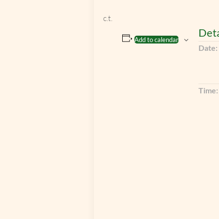
c.t.
Deta
Add to calendar
Date:
Time: