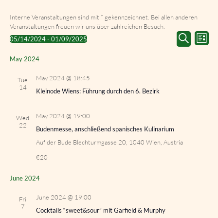
Interne Veranstaltungen sind mit * gekennzeichnet. Bei allen anderen
Veranstaltungen freuen wir uns über zahlreichen Besuch.
Events
Event
05/14/2024
 - 
01/09/2025
List
Search
Views
Select
Search
and
Navig
date.
May 2024
Views
Navigation
May 2024 @ 18:45
Tue
14
Kleinode Wiens: Führung durch den 6. Bezirk
May 2024 @ 19:00
Wed
22
Budenmesse, anschließend spanisches Kulinarium
Auf der Bude
Blechturmgasse 20, 1040 Wien, Austria
€20
June 2024
June 2024 @ 19:00
Fri
7
Cocktails “sweet&sour” mit Garfield & Murphy