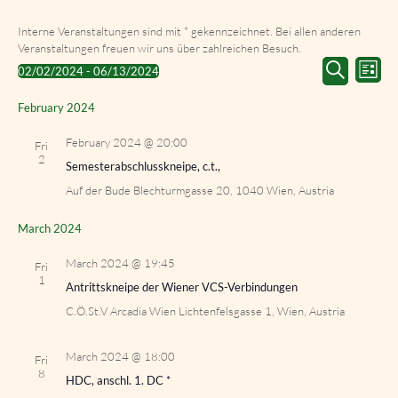
Interne Veranstaltungen sind mit * gekennzeichnet. Bei allen anderen
Veranstaltungen freuen wir uns über zahlreichen Besuch.
Events
Event
02/02/2024
 - 
06/13/2024
List
Search
Views
Select
Search
and
Navig
date.
February 2024
Views
Navigation
February 2024 @ 20:00
Fri
2
Semesterabschlusskneipe, c.t.,
Auf der Bude
Blechturmgasse 20, 1040 Wien, Austria
March 2024
March 2024 @ 19:45
Fri
1
Antrittskneipe der Wiener VCS-Verbindungen
C.Ö.St.V Arcadia Wien
Lichtenfelsgasse 1, Wien, Austria
March 2024 @ 18:00
Fri
8
HDC, anschl. 1. DC *