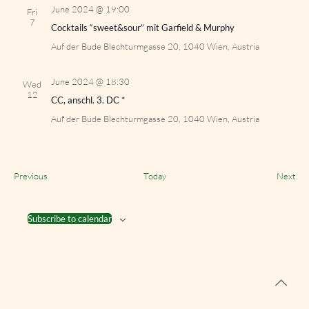
June 2024 @ 19:00
Fri
7
Cocktails “sweet&sour” mit Garfield & Murphy
Auf der Bude
Blechturmgasse 20, 1040 Wien, Austria
June 2024 @ 18:30
Wed
12
CC, anschl. 3. DC *
Auf der Bude
Blechturmgasse 20, 1040 Wien, Austria
Events
Eve
Previous
Today
Next
Subscribe to calendar